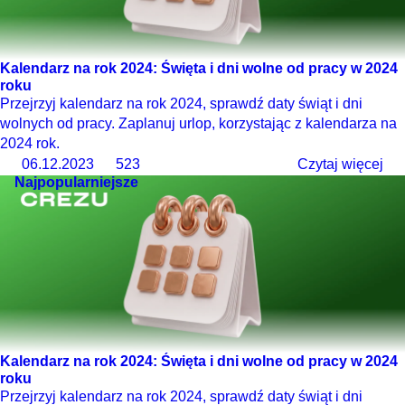
Kalendarz na rok 2024: Święta i dni wolne od pracy w 2024
roku
Przejrzyj kalendarz na rok 2024, sprawdź daty świąt i dni
wolnych od pracy. Zaplanuj urlop, korzystając z kalendarza na
2024 rok.
06.12.2023
523
Czytaj więcej
Najpopularniejsze
Kalendarz na rok 2024: Święta i dni wolne od pracy w 2024
roku
Przejrzyj kalendarz na rok 2024, sprawdź daty świąt i dni