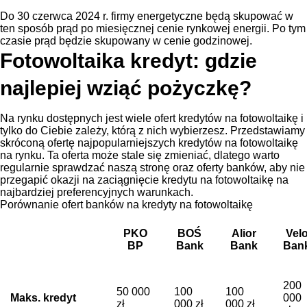
Do 30 czerwca 2024 r. firmy energetyczne będą skupować w
ten sposób prąd po miesięcznej cenie rynkowej energii. Po tym
czasie prąd będzie skupowany w cenie godzinowej
.
Fotowoltaika kredyt: gdzie
najlepiej wziąć pożyczkę?
Na rynku dostępnych jest wiele ofert kredytów na fotowoltaikę i
tylko do Ciebie zależy, którą z nich wybierzesz. Przedstawiamy
skróconą ofertę najpopularniejszych kredytów na fotowoltaikę
na rynku. Ta oferta może stale się zmieniać, dlatego warto
regularnie sprawdzać naszą stronę oraz oferty banków, aby nie
przegapić okazji na zaciągnięcie kredytu na fotowoltaikę na
najbardziej preferencyjnych warunkach.
Porównanie ofert banków na kredyty na fotowoltaikę
PKO
BOŚ
Alior
Vel
BP
Bank
Bank
Ban
200
50 000
100
100
Maks. kredyt
000
zł
000 zł
000 zł