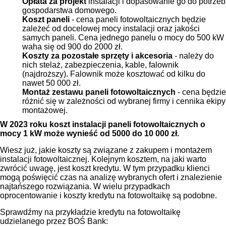
Opłata za projekt
instalacji i dopasowanie go do potrzeb
gospodarstwa domowego.
Koszt paneli
- cena paneli fotowoltaicznych będzie
zależeć od docelowej mocy instalacji oraz jakości
samych paneli. Cena jednego panelu o mocy do 500 kW
waha się od 900 do 2000 zł.
Koszty za pozostałe sprzęty i akcesoria
- należy do
nich stelaż, zabezpieczenia, kable, falownik
(najdroższy). Falownik może kosztować od kilku do
nawet 50 000 zł.
Montaż zestawu paneli fotowoltaicznych
- cena będzie
różnić się w zależności od wybranej firmy i cennika ekipy
montażowej.
W 2023 roku koszt instalacji paneli fotowoltaicznych o
mocy 1 kW może wynieść od 5000 do 10 000 zł.
Wiesz już, jakie koszty są związane z zakupem i montażem
instalacji fotowoltaicznej. Kolejnym kosztem, na jaki warto
zwrócić uwagę, jest koszt kredytu. W tym przypadku klienci
mogą poświęcić czas na analizę wybranych ofert i znalezienie
najtańszego rozwiązania. W wielu przypadkach
oprocentowanie i koszty kredytu na fotowoltaikę są podobne.
Sprawdźmy na przykładzie kredytu na fotowoltaikę
udzielanego przez BOŚ Bank: