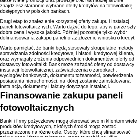
także wiele promocji oraz prowizje 0%. Na naszej stronie
znajdziesz starannie wybrane oferty kredytów na fotowoltaikę
dostępnych w polskich bankach.
Drugi etap to znalezienie korzystnej oferty zakupu i instalacji
paneli fotowoltaicznych. Warto dążyć do tego, aby w parze szły
dobra cena i wysoka jakość. Później pozostaje tylko wybór
dofinansowania zakupu paneli oraz złożenie wniosku o kredyt.
Warto pamiętać, że banki będą stosowały skrupulatne metody
sprawdzania zdolności kredytowej i historii kredytowej klienta,
oraz wymagały złożenia odpowiednich dokumentów: oferty od
dostawcy fotowoltaiki: Bank może zażądać oferty od dostawcy
instalacji fotowoltaicznej, zaświadczenia o zarobkach,
wyciągów bankowych, dokumentu tożsamości, potwierdzenia
posiadania nieruchomości, na której zostanie zainstalowana
instalacja, dokumenty i faktury dotyczące instalacji.
Finansowanie zakupu paneli
fotowoltaicznych
Banki i firmy pożyczkowe mogą oferować swoim klientom wiele
produktów kredytowych, z których środki mogą zostać
przeznaczone na różne cele. Osoby, które chcą sfinansować