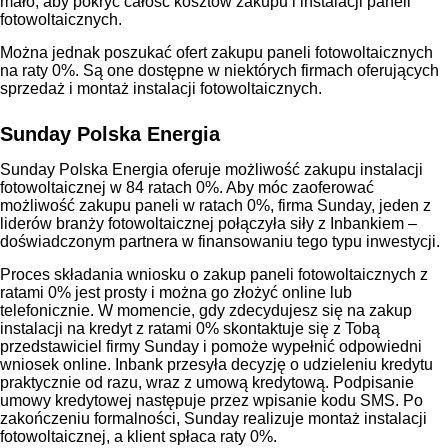
mało, aby pokryć całość kosztów zakupu i instalacji paneli
fotowoltaicznych.
Można jednak poszukać ofert zakupu paneli fotowoltaicznych
na raty 0%. Są one dostępne w niektórych firmach oferujących
sprzedaż i montaż instalacji fotowoltaicznych.
Sunday Polska Energia
Sunday Polska Energia oferuje możliwość zakupu instalacji
fotowoltaicznej w 84 ratach 0%. Aby móc zaoferować
możliwość zakupu paneli w ratach 0%, firma Sunday, jeden z
liderów branży fotowoltaicznej połączyła siły z Inbankiem –
doświadczonym partnera w finansowaniu tego typu inwestycji.
Proces składania wniosku o zakup paneli fotowoltaicznych z
ratami 0% jest prosty i można go złożyć online lub
telefonicznie. W momencie, gdy zdecydujesz się na zakup
instalacji na kredyt z ratami 0% skontaktuje się z Tobą
przedstawiciel firmy Sunday i pomoże wypełnić odpowiedni
wniosek online. Inbank przesyła decyzję o udzieleniu kredytu
praktycznie od razu, wraz z umową kredytową. Podpisanie
umowy kredytowej następuje przez wpisanie kodu SMS. Po
zakończeniu formalności, Sunday realizuje montaż instalacji
fotowoltaicznej, a klient spłaca raty 0%.