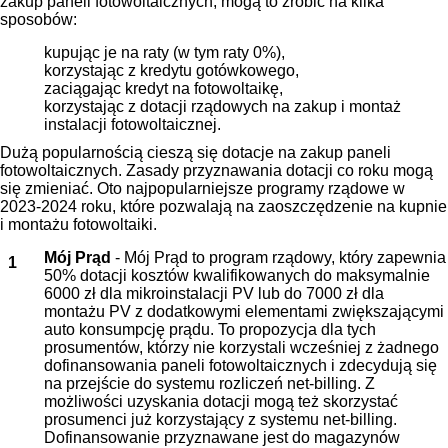
zakup paneli fotowoltaicznych, mogą to zrobić na kilka
sposobów:
kupując je na raty (w tym raty 0%),
korzystając z kredytu gotówkowego,
zaciągając kredyt na fotowoltaikę,
korzystając z dotacji rządowych na zakup i montaż
instalacji fotowoltaicznej.
Dużą popularnością cieszą się dotacje na zakup paneli
fotowoltaicznych. Zasady przyznawania dotacji co roku mogą
się zmieniać. Oto najpopularniejsze programy rządowe w
2023-2024 roku, które pozwalają na zaoszczędzenie na kupnie
i montażu fotowoltaiki.
Mój Prąd
- Mój Prąd to program rządowy, który zapewnia
50% dotacji kosztów kwalifikowanych do maksymalnie
6000 zł dla mikroinstalacji PV lub do 7000 zł dla
montażu PV z dodatkowymi elementami zwiększającymi
auto konsumpcję prądu. To propozycja dla tych
prosumentów, którzy nie korzystali wcześniej z żadnego
dofinansowania paneli fotowoltaicznych i zdecydują się
na przejście do systemu rozliczeń net-billing. Z
możliwości uzyskania dotacji mogą też skorzystać
prosumenci już korzystający z systemu net-billing.
Dofinansowanie przyznawane jest do magazynów