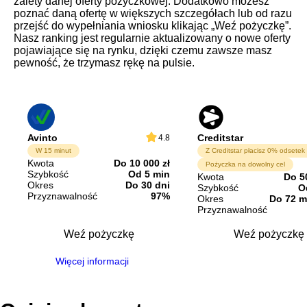
zalety danej oferty pożyczkowej. Dodatkowo możesz
poznać daną ofertę w większych szczegółach lub od razu
przejść do wypełniania wniosku klikając „Weź pożyczkę”.
Nasz ranking jest regularnie aktualizowany o nowe oferty
pojawiające się na rynku, dzięki czemu zawsze masz
pewność, że trzymasz rękę na pulsie.
Avinto
Creditstar
4.8
W 15 minut
Kwota
Do 10 000 zł
Pożyczka na dowolny cel
Szybkość
Od 5 min
Kwota
Do 5
Okres
Do 30 dni
Szybkość
O
Przyznawalność
97%
Okres
Do 72 m
Przyznawalność
Weź pożyczkę
Weź pożyczkę
Więcej informacji