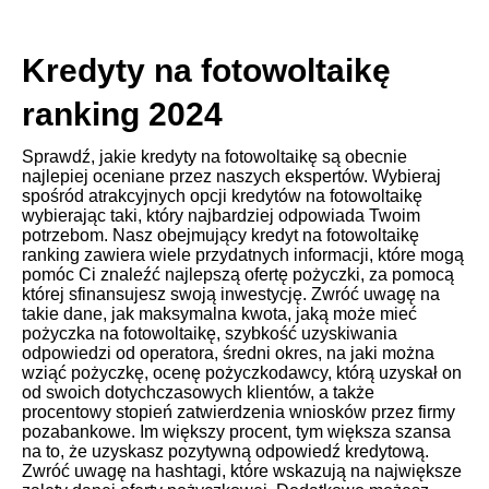
Kredyty na fotowoltaikę
ranking 2024
Sprawdź, jakie kredyty na fotowoltaikę są obecnie
najlepiej oceniane przez naszych ekspertów. Wybieraj
spośród atrakcyjnych opcji kredytów na fotowoltaikę
wybierając taki, który najbardziej odpowiada Twoim
potrzebom. Nasz obejmujący kredyt na fotowoltaikę
ranking zawiera wiele przydatnych informacji, które mogą
pomóc Ci znaleźć najlepszą ofertę pożyczki, za pomocą
której sfinansujesz swoją inwestycję. Zwróć uwagę na
takie dane, jak maksymalna kwota, jaką może mieć
pożyczka na fotowoltaikę, szybkość uzyskiwania
odpowiedzi od operatora, średni okres, na jaki można
wziąć pożyczkę, ocenę pożyczkodawcy, którą uzyskał on
od swoich dotychczasowych klientów, a także
procentowy stopień zatwierdzenia wniosków przez firmy
pozabankowe. Im większy procent, tym większa szansa
na to, że uzyskasz pozytywną odpowiedź kredytową.
Zwróć uwagę na hashtagi, które wskazują na największe