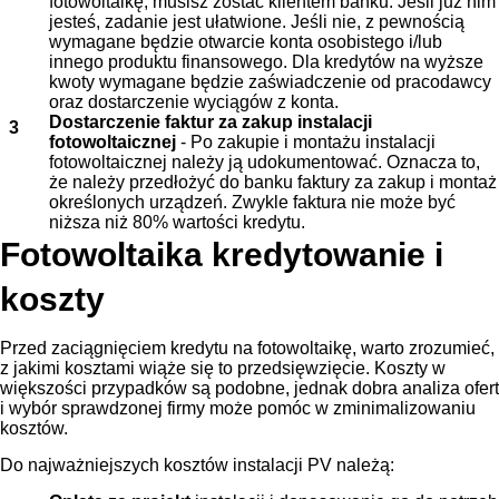
fotowoltaikę, musisz zostać klientem banku. Jeśli już nim
jesteś, zadanie jest ułatwione. Jeśli nie, z pewnością
wymagane będzie otwarcie konta osobistego i/lub
innego produktu finansowego. Dla kredytów na wyższe
kwoty wymagane będzie zaświadczenie od pracodawcy
oraz dostarczenie wyciągów z konta.
Dostarczenie faktur za zakup instalacji
fotowoltaicznej
- Po zakupie i montażu instalacji
fotowoltaicznej należy ją udokumentować. Oznacza to,
że należy przedłożyć do banku faktury za zakup i montaż
określonych urządzeń. Zwykle faktura nie może być
niższa niż 80% wartości kredytu.
Fotowoltaika kredytowanie i
koszty
Przed zaciągnięciem kredytu na fotowoltaikę, warto zrozumieć,
z jakimi kosztami wiąże się to przedsięwzięcie. Koszty w
większości przypadków są podobne, jednak dobra analiza ofert
i wybór sprawdzonej firmy może pomóc w zminimalizowaniu
kosztów.
Do najważniejszych kosztów instalacji PV należą: