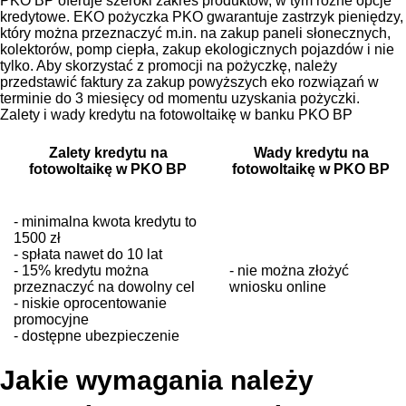
PKO BP oferuje szeroki zakres produktów, w tym różne opcje
kredytowe. EKO pożyczka PKO gwarantuje zastrzyk pieniędzy,
który można przeznaczyć m.in. na zakup paneli słonecznych,
kolektorów, pomp ciepła, zakup ekologicznych pojazdów i nie
tylko. Aby skorzystać z promocji na pożyczkę, należy
przedstawić faktury za zakup powyższych eko rozwiązań w
terminie do 3 miesięcy od momentu uzyskania pożyczki.
Zalety i wady kredytu na fotowoltaikę w banku PKO BP
Zalety kredytu na
Wady kredytu na
fotowoltaikę w PKO BP
fotowoltaikę w PKO BP
- minimalna kwota kredytu to
1500 zł
- spłata nawet do 10 lat
- 15% kredytu można
- nie można złożyć
przeznaczyć na dowolny cel
wniosku online
- niskie oprocentowanie
promocyjne
- dostępne ubezpieczenie
Jakie wymagania należy