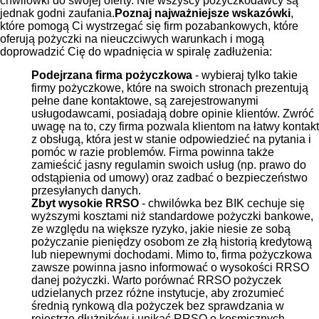
chwilówki do swojej oferty. Nie wszyscy pożyczkodawcy są
jednak godni zaufania.
Poznaj najważniejsze wskazówki
,
które pomogą Ci wystrzegać się firm pozabankowych, które
oferują pożyczki na nieuczciwych warunkach i mogą
doprowadzić Cię do wpadnięcia w spiralę zadłużenia:
Podejrzana firma pożyczkowa
- wybieraj tylko takie
firmy pożyczkowe, które na swoich stronach prezentują
pełne dane kontaktowe, są zarejestrowanymi
usługodawcami, posiadają dobre opinie klientów. Zwróć
uwagę na to, czy firma pozwala klientom na łatwy kontakt
z obsługą, która jest w stanie odpowiedzieć na pytania i
pomóc w razie problemów. Firma powinna także
zamieścić jasny regulamin swoich usług (np. prawo do
odstąpienia od umowy) oraz zadbać o bezpieczeństwo
przesyłanych danych.
Zbyt wysokie RRSO
- chwilówka bez BIK cechuje się
wyższymi kosztami niż standardowe pożyczki bankowe,
ze względu na większe ryzyko, jakie niesie ze sobą
pożyczanie pieniędzy osobom ze złą historią kredytową
lub niepewnymi dochodami. Mimo to, firma pożyczkowa
zawsze powinna jasno informować o wysokości RRSO
danej pożyczki. Warto porównać RRSO pożyczek
udzielanych przez różne instytucje, aby zrozumieć
średnią rynkową dla pożyczek bez sprawdzania w
rejestrze dłużników i unikać RRSO o kosmicznych