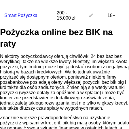
200 -
Smart Pożyczka
✅
18+
15.000 zł
Pożyczka online bez BIK na
raty
Niektórzy pożyczkodawcy oferują chwilówki 24 bez baz bez
weryfikacji także na większe kwoty. Niestety, im większa kwota
pożyczki, tym trudniej może być ją dostać osobom z negatywną
historią w bazach kredytowych. Warto jednak uważnie
przyjrzeć się dostępnym ofertom, ponieważ niektóre firmy
pozabankowe posiadają oferty większej pozyczki bez bik big i
krd także dla osób zadłużonych. Zmieniają się wtedy warunki
pożyczki (wyższe opłaty za opóźnienia w spłacie) i może być
konieczne przedstawienie dodatkowego zaświadczenia,
jednak zaletą takiego rozwiązania jest nie tylko większy kredyt,
ale także dłuższy czas spłaty w wygodnych ratach.
Znacznie większe prawdopodobieństwo na uzyskanie
pożyczki z wpisami w krd, erif, bik big mają osoby, którym udało
się poprawić swoją sytuację finansową w ostatnich latach, a