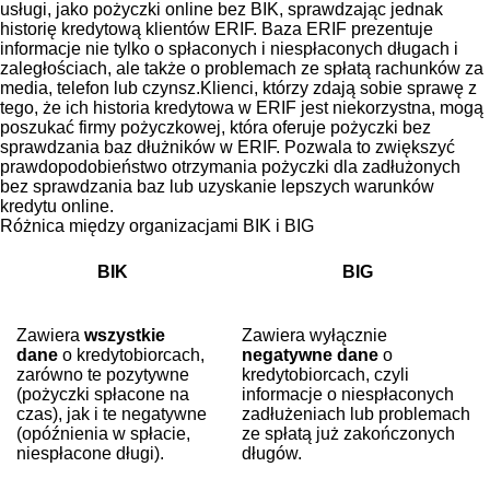
usługi, jako pożyczki online bez BIK, sprawdzając jednak
historię kredytową klientów ERIF. Baza ERIF prezentuje
informacje nie tylko o spłaconych i niespłaconych długach i
zaległościach, ale także o problemach ze spłatą rachunków za
media, telefon lub czynsz.Klienci, którzy zdają sobie sprawę z
tego, że ich historia kredytowa w ERIF jest niekorzystna, mogą
poszukać firmy pożyczkowej, która oferuje pożyczki bez
sprawdzania baz dłużników w ERIF. Pozwala to zwiększyć
prawdopodobieństwo otrzymania pożyczki dla zadłużonych
bez sprawdzania baz lub uzyskanie lepszych warunków
kredytu online.
Różnica między organizacjami BIK i BIG
BIK
BIG
Zawiera
wszystkie
Zawiera wyłącznie
dane
o kredytobiorcach,
negatywne dane
o
zarówno te pozytywne
kredytobiorcach, czyli
(pożyczki spłacone na
informacje o niespłaconych
czas), jak i te negatywne
zadłużeniach lub problemach
(opóźnienia w spłacie,
ze spłatą już zakończonych
niespłacone długi).
długów.