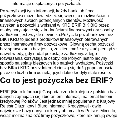
informacje o spłaconych pożyczkach.
Po weryfikacji tych informacji, każdy bank lub firma
pożyczkowa może dowiedzieć się więcej o możliwościach
finansowych swoich potencjalnych klientów. Możliwość
uzyskania pożyczki z wpisami w KRD ERIF BIK BIG przez
osoby borykające się z trudnościami finansowymi oraz osoby
zadłużone jest zwykle niewielka.Pożyczki pozabankowe bez
BIK i KRD to jeden z produktów finansowych oferowanych
przez internetowe firmy pożyczkowe. Główną cechą pożyczki
bez sprawdzania baz jest to, że klient może uzyskać pieniądze
nawet wtedy, gdy nadal pozostaje zadłużony. Z tego
rozwiązania korzystają te osoby, dla których jest to jedyny
sposób na spłatę bieżących lub nagłych wydatków. Pożyczki
bez BIKu i KRD przez Internet cieszą się dużą popularnością,
przez co liczba firm udzielających takie kredyty stale rośnie.
Co to jest pożyczka bez ERIF?
ERIF (Biuro Informacji Gospodarczej) to kolejna z polskich baz
danych zajmująca się zbieraniem informacji na temat historii
kredytowej Polaków. Jest jednak mniej popularna niż Krajowy
Rejestr Dłużników i Biuro Informacji Kredytowej - dwie
największe bazy danych o kredytobiorcach w Polsce. Mimo to,
wciąż można znaleźć firmy pożyczkowe, które reklamują swoje