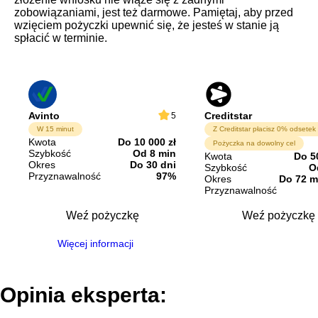
zobowiązaniami, jest też darmowe. Pamiętaj, aby przed
wzięciem pożyczki upewnić się, że jesteś w stanie ją
spłacić w terminie.
Avinto
Creditstar
5
W 15 minut
Kwota
Do 10 000 zł
Pożyczka na dowolny cel
Szybkość
Od 8 min
Kwota
Do 5
Okres
Do 30 dni
Szybkość
O
Przyznawalność
97%
Okres
Do 72 m
Przyznawalność
Weź pożyczkę
Weź pożyczkę
Więcej informacji
Opinia eksperta: