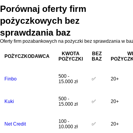
Porównaj oferty firm
pożyczkowych bez
sprawdzania baz
Oferty firm pozabankowych na pożyczki bez sprawdzania w b
KWOTA
BEZ
W
POŻYCZKODAWCA
POŻYCZKI
BAZ
POŻYCZ
500 -
Finbo
✅
20+
15.000 zł
500 -
Kuki
✅
20+
15.000 zł
100 -
Net Credit
✅
20+
10.000 zł