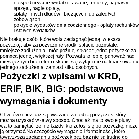
niespodziewane wydatki - awarie, remonty, naprawy
sprzętu, nagłe opłaty,
spłatę innych długów i bieżących lub zaległych
zobowiązań,
pokrycie wydatków dnia codziennego - opłaty rachunków
i stałych wydatków.
Nie brakuje osób, które wolą zaciągnąć jedną, większą
pożyczkę, aby za pożyczone środki spłacić pozostałe,
mniejsze zadłużenia i móc później spłacać jedną pożyczkę za
pomocą jednej, większej raty. Pozwala to lepiej panować nad
miesięcznym budżetem i skupić się wyłącznie na finansowaniu
jednego zadłużenia, zamiast kilku osobnych.
Pożyczki z wpisami w KRD,
ERIF, BIK, BIG: podstawowe
wymagania i dokumenty
Chwilówki bez baz są uważane za rodzaj pożyczek, który
można uzyskać w łatwy sposób. Chociaż ma to swoje plusy,
warto pamiętać, że nie każdy, kto zgłosi się po pożyczkę, może
ją otrzymać.Na szczęście wymagania i formalności, które
towarzyszą zaciąganiu pożyczek bez baz nie są trudne do