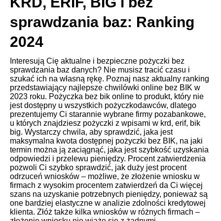
KRD, ERIF, BIG i bez
sprawdzania baz: Ranking
2024
Interesują Cię aktualne i bezpieczne pożyczki bez
sprawdzania baz danych? Nie musisz tracić czasu i
szukać ich na własną rękę. Poznaj nasz aktualny ranking
przedstawiający najlepsze chwilówki online bez BIK w
2023 roku. Pożyczka bez bik online to produkt, który nie
jest dostępny u wszystkich pożyczkodawców, dlatego
prezentujemy Ci starannie wybrane firmy pozabankowe,
u których znajdziesz pożyczki z wpisami w krd, erif, bik
big. Wystarczy chwila, aby sprawdzić, jaka jest
maksymalna kwota dostępnej pożyczki bez BIK, na jaki
termin można ją zaciągnąć, jaka jest szybkość uzyskania
odpowiedzi i przelewu pieniędzy. Procent zatwierdzenia
pozwoli Ci szybko sprawdzić, jak duży jest procent
odrzuceń wniosków – możliwe, że złożenie wniosku w
firmach z wysokim procentem zatwierdzeń da Ci więcej
szans na uzyskanie potrzebnych pieniędzy, ponieważ są
one bardziej elastyczne w analizie zdolności kredytowej
klienta. Złóż także kilka wniosków w różnych firmach –
złożenie wniosku nie wiąże się z żadnymi