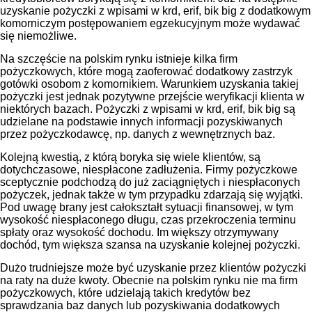
uzyskanie pożyczki z wpisami w krd, erif, bik big z dodatkowym
komorniczym postępowaniem egzekucyjnym może wydawać
się niemożliwe.
Na szczęście na polskim rynku istnieje kilka firm
pożyczkowych, które mogą zaoferować dodatkowy zastrzyk
gotówki osobom z komornikiem. Warunkiem uzyskania takiej
pożyczki jest jednak pozytywne przejście weryfikacji klienta w
niektórych bazach. Pożyczki z wpisami w krd, erif, bik big są
udzielane na podstawie innych informacji pozyskiwanych
przez pożyczkodawcę, np. danych z wewnętrznych baz.
Kolejną kwestią, z którą boryka się wiele klientów, są
dotychczasowe, niespłacone zadłużenia. Firmy pożyczkowe
sceptycznie podchodzą do już zaciągniętych i niespłaconych
pożyczek, jednak także w tym przypadku zdarzają się wyjątki.
Pod uwagę brany jest całokształt sytuacji finansowej, w tym
wysokość niespłaconego długu, czas przekroczenia terminu
spłaty oraz wysokość dochodu. Im większy otrzymywany
dochód, tym większa szansa na uzyskanie kolejnej pożyczki.
Dużo trudniejsze może być uzyskanie przez klientów pożyczki
na raty na duże kwoty. Obecnie na polskim rynku nie ma firm
pożyczkowych, które udzielają takich kredytów bez
sprawdzania baz danych lub pozyskiwania dodatkowych