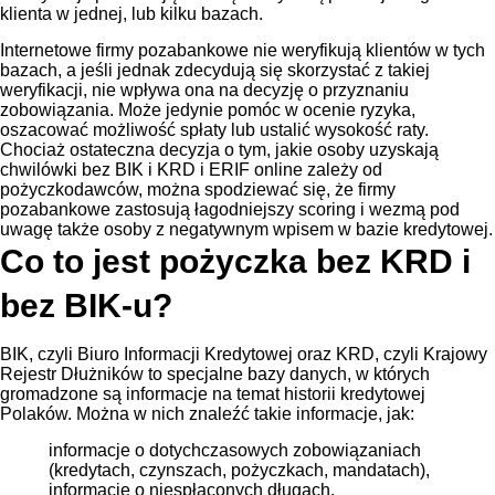
klienta w jednej, lub kilku bazach.
Internetowe firmy pozabankowe nie weryfikują klientów w tych
bazach, a jeśli jednak zdecydują się skorzystać z takiej
weryfikacji, nie wpływa ona na decyzję o przyznaniu
zobowiązania. Może jedynie pomóc w ocenie ryzyka,
oszacować możliwość spłaty lub ustalić wysokość raty.
Chociaż ostateczna decyzja o tym, jakie osoby uzyskają
chwilówki bez BIK i KRD i ERIF online zależy od
pożyczkodawców, można spodziewać się, że firmy
pozabankowe zastosują łagodniejszy scoring i wezmą pod
uwagę także osoby z negatywnym wpisem w bazie kredytowej.
Co to jest pożyczka bez KRD i
bez BIK-u?
BIK, czyli Biuro Informacji Kredytowej oraz KRD, czyli Krajowy
Rejestr Dłużników to specjalne bazy danych, w których
gromadzone są informacje na temat historii kredytowej
Polaków. Można w nich znaleźć takie informacje, jak:
informacje o dotychczasowych zobowiązaniach
(kredytach, czynszach, pożyczkach, mandatach),
informacje o niespłaconych długach,