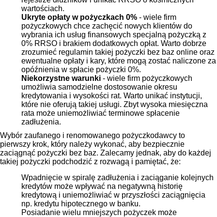
wartościach.
Ukryte opłaty w pożyczkach 0%
- wiele firm
pożyczkowych chce zachęcić nowych klientów do
wybrania ich usług finansowych specjalną pożyczką z
0% RRSO i brakiem dodatkowych opłat. Warto dobrze
zrozumieć regulamin takiej pożyczki bez baz online oraz
ewentualne opłaty i kary, które mogą zostać naliczone za
opóźnienia w spłacie pożyczki 0%.
Niekorzystne warunki
- wiele firm pożyczkowych
umożliwia samodzielne dostosowanie okresu
kredytowania i wysokości rat. Warto unikać instytucji,
które nie oferują takiej usługi. Zbyt wysoka miesięczna
rata może uniemożliwiać terminowe spłacenie
zadłużenia.
Wybór zaufanego i renomowanego pożyczkodawcy to
pierwszy krok, który należy wykonać, aby bezpiecznie
zaciągnąć pożyczki bez baz. Zalecamy jednak, aby do każdej
takiej pożyczki podchodzić z rozwagą i pamiętać, że:
Wpadnięcie w spiralę zadłużenia i zaciąganie kolejnych
kredytów może wpływać na negatywną historię
kredytową i uniemożliwiać w przyszłości zaciągnięcia
np. kredytu hipotecznego w banku.
Posiadanie wielu mniejszych pożyczek może