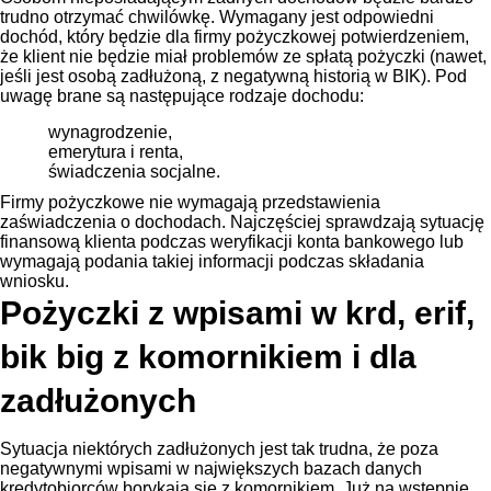
trudno otrzymać chwilówkę. Wymagany jest odpowiedni
dochód, który będzie dla firmy pożyczkowej potwierdzeniem,
że klient nie będzie miał problemów ze spłatą pożyczki (nawet,
jeśli jest osobą zadłużoną, z negatywną historią w BIK). Pod
uwagę brane są następujące rodzaje dochodu:
wynagrodzenie,
emerytura i renta,
świadczenia socjalne.
Firmy pożyczkowe nie wymagają przedstawienia
zaświadczenia o dochodach. Najczęściej sprawdzają sytuację
finansową klienta podczas weryfikacji konta bankowego lub
wymagają podania takiej informacji podczas składania
wniosku.
Pożyczki z wpisami w krd, erif,
bik big z komornikiem i dla
zadłużonych
Sytuacja niektórych zadłużonych jest tak trudna, że poza
negatywnymi wpisami w największych bazach danych
kredytobiorców borykają się z komornikiem. Już na wstępnie