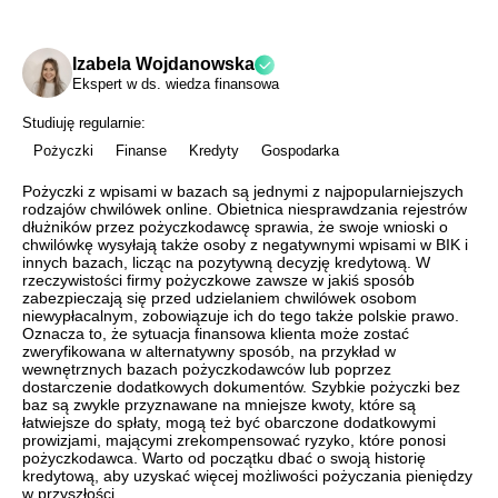
Izabela Wojdanowska
Ekspert w ds. wiedza finansowa
Studiuję regularnie:
Pożyczki
Finanse
Kredyty
Gospodarka
Pożyczki z wpisami w bazach są jednymi z najpopularniejszych
rodzajów chwilówek online. Obietnica niesprawdzania rejestrów
dłużników przez pożyczkodawcę sprawia, że swoje wnioski o
chwilówkę wysyłają także osoby z negatywnymi wpisami w BIK i
innych bazach, licząc na pozytywną decyzję kredytową. W
rzeczywistości firmy pożyczkowe zawsze w jakiś sposób
zabezpieczają się przed udzielaniem chwilówek osobom
niewypłacalnym, zobowiązuje ich do tego także polskie prawo.
Oznacza to, że sytuacja finansowa klienta może zostać
zweryfikowana w alternatywny sposób, na przykład w
wewnętrznych bazach pożyczkodawców lub poprzez
dostarczenie dodatkowych dokumentów. Szybkie pożyczki bez
baz są zwykle przyznawane na mniejsze kwoty, które są
łatwiejsze do spłaty, mogą też być obarczone dodatkowymi
prowizjami, mającymi zrekompensować ryzyko, które ponosi
pożyczkodawca. Warto od początku dbać o swoją historię
kredytową, aby uzyskać więcej możliwości pożyczania pieniędzy
w przyszłości.