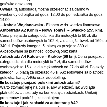
gotówką oraz kartą.
Uwaga:
tą autostradą można przejechać za darmo w
weekendy od piątku od godz. 12:00 do poniedziałku do godz.
14:00.
Izabela Wojdanowska
- Ekspert w ds. wiedza finansowa
Autostrada A2 Konin – Nowy Tomyśl – Świecko (255 km).
Cena przejazdu całego odcinka dla motocykli to 60 zł, dla
samochodów osobowych to 102 zł, a dla ciężarówek od 169 do
340 zł. Pojazdy kategorii 5. płacą za przejazd 880 zł.
Akceptowane są płatności gotówką oraz kartą.
Autostrada A4 Katowice – Kraków (60 km).
Cena przejazdu
całego odcinka dla motocykli to 7 zł, dla samochodów
osobowych to 15 zł, a dla ciężarówek od 27 do 46 zł. Pojazdy
kategorii 5. płacą za przejazd 46 zł. Akceptowane są płatności
gotówką, kartą, A4Go oraz videotolling.
Ile kosztuje przejazd polskimi autostradami?
Warto trzymać rękę na pulsie, aby wiedzieć, jak wygląda
płatność za autostrady na konkretnych odcinkach. Uniknij
problemów i podróżuj ze spokojem.
Ile kosztuje i jak zapłacić za autostradę A4?