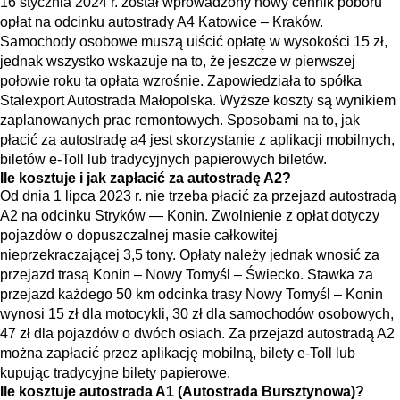
16 stycznia 2024 r. został wprowadzony nowy cennik poboru
opłat na odcinku autostrady A4 Katowice – Kraków.
Samochody osobowe muszą uiścić opłatę w wysokości 15 zł,
jednak wszystko wskazuje na to, że jeszcze w pierwszej
połowie roku ta opłata wzrośnie. Zapowiedziała to spółka
Stalexport Autostrada Małopolska. Wyższe koszty są wynikiem
zaplanowanych prac remontowych. Sposobami na to, jak
płacić za autostradę a4 jest skorzystanie z aplikacji mobilnych,
biletów e-Toll lub tradycyjnych papierowych biletów.
Ile kosztuje i jak zapłacić za autostradę A2?
Od dnia 1 lipca 2023 r. nie trzeba płacić za przejazd autostradą
A2 na odcinku Stryków — Konin. Zwolnienie z opłat dotyczy
pojazdów o dopuszczalnej masie całkowitej
nieprzekraczającej 3,5 tony. Opłaty należy jednak wnosić za
przejazd trasą Konin – Nowy Tomyśl – Świecko. Stawka za
przejazd każdego 50 km odcinka trasy Nowy Tomyśl – Konin
wynosi 15 zł dla motocykli, 30 zł dla samochodów osobowych,
47 zł dla pojazdów o dwóch osiach. Za przejazd autostradą A2
można zapłacić przez aplikację mobilną, bilety e-Toll lub
kupując tradycyjne bilety papierowe.
Ile kosztuje autostrada A1 (Autostrada Bursztynowa)?