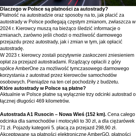
Dlaczego w Polsce są płatności za autostrady?
Płatność na autostradzie oraz sposoby na to, jak płacić za
autostrady w Polsce podlegają częstym zmianom, zwłaszcza w
2024 r. Kierowcy muszą na bieżąco śledzić informacje o
zmianach, zarówno jeśli chodzi o możliwość darmowego
przejazdu przez autostrady, jak i zmian w tym, jak opłacić
autostradę.
W 2023 r. kierowcy zostali pozytywnie zaskoczeni zniesieniem
opłat za przejazd autostradami. Rządzący opłacili z góry
spółce AmberOne za możliwość tymczasowego darmowego
korzystania z autostrad przez kierowców samochodów
osobowych. Pieniądze na ten cel pochodziły z budżetu.
Które autostrady w Polsce są płatne?
Aktualnie w Polsce płatne są wyłącznie trzy odcinki autostrad o
łącznej długości 469 kilometrów.
Autostrada A1 Rusocin – Nowa Wieś (152 km).
Cena całego
odcinka dla samochodów i motocykli to 30 zł, a dla ciężarówek
71 zł. Pojazdy kategorii 5. płacą za przejazd 298,90 zł.
Akceptowane są płatności elektroniczne AmberGO, płatności