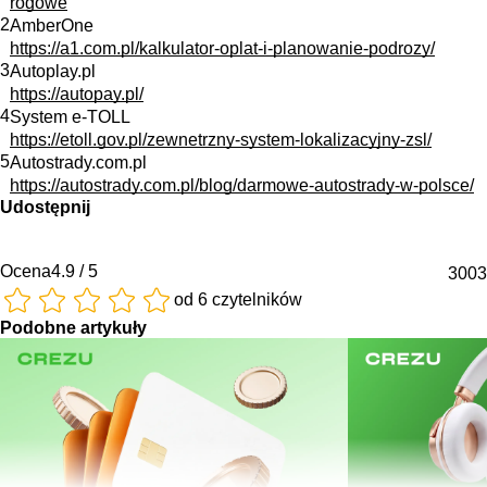
rogowe
2
AmberOne
https://a1.com.pl/kalkulator-oplat-i-planowanie-podrozy/
3
Autoplay.pl
https://autopay.pl/
4
System e-TOLL
https://etoll.gov.pl/zewnetrzny-system-lokalizacyjny-zsl/
5
Autostrady.com.pl
https://autostrady.com.pl/blog/darmowe-autostrady-w-polsce/
Udostępnij
Ocena
4.9 / 5
3003
od 6 czytelników
Podobne artykuły