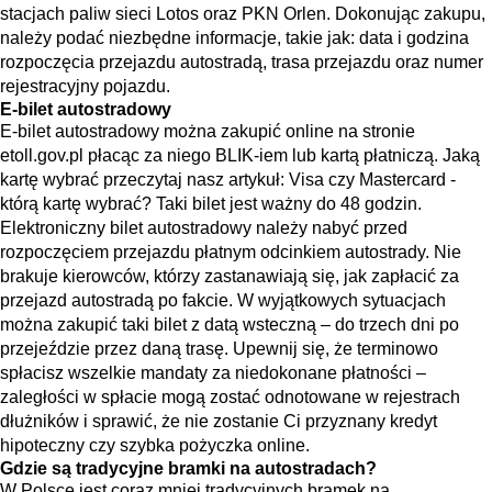
stacjach paliw sieci Lotos oraz PKN Orlen. Dokonując zakupu,
należy podać niezbędne informacje, takie jak: data i godzina
rozpoczęcia przejazdu autostradą, trasa przejazdu oraz numer
rejestracyjny pojazdu.
E-bilet autostradowy
E-bilet autostradowy można zakupić online na stronie
etoll.gov.pl
płacąc za niego BLIK-iem lub kartą płatniczą. Jaką
kartę wybrać przeczytaj nasz artykuł:
Visa czy Mastercard -
którą kartę wybrać
? Taki bilet jest ważny do 48 godzin.
Elektroniczny bilet autostradowy należy nabyć przed
rozpoczęciem przejazdu płatnym odcinkiem autostrady. Nie
brakuje kierowców, którzy zastanawiają się, jak zapłacić za
przejazd autostradą po fakcie. W wyjątkowych sytuacjach
można zakupić taki bilet z datą wsteczną – do trzech dni po
przejeździe przez daną trasę. Upewnij się, że terminowo
spłacisz wszelkie mandaty za niedokonane płatności –
zaległości w spłacie mogą zostać odnotowane w rejestrach
dłużników i sprawić, że nie zostanie Ci przyznany kredyt
hipoteczny czy
szybka pożyczka online
.
Gdzie są tradycyjne bramki na autostradach?
W Polsce jest coraz mniej tradycyjnych bramek na