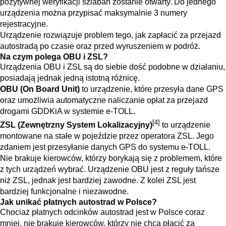
pozytywnej weryfikacji szlaban zostanie otwarty. Do jednego
urządzenia można przypisać maksymalnie 3 numery
rejestracyjne.
Urządzenie rozwiązuje problem tego, jak zapłacić za przejazd
autostradą po czasie oraz przed wyruszeniem w podróż.
Na czym polega OBU i ZSL?
Urządzenia OBU i ZSL są do siebie dość podobne w działaniu,
posiadają jednak jedną istotną różnicę.
OBU (On Board Unit)
to urządzenie, które przesyła dane GPS
oraz umożliwia automatyczne naliczanie opłat za przejazd
drogami GDDKiA w systemie e-TOLL.
[4]
ZSL (Zewnętrzny System Lokalizacyjny)
to urządzenie
montowane na stałe w pojeździe przez operatora ZSL. Jego
zdaniem jest przesyłanie danych GPS do systemu e-TOLL.
Nie brakuje kierowców, którzy borykają się z problemem, które
z tych urządzeń wybrać. Urządzenie OBU jest z reguły tańsze
niż ZSL, jednak jest bardziej zawodne. Z kolei ZSL jest
bardziej funkcjonalne i niezawodne.
Jak unikać płatnych autostrad w Polsce?
Chociaż płatnych odcinków autostrad jest w Polsce coraz
mniej, nie brakuje kierowców, którzy nie chcą płacić za