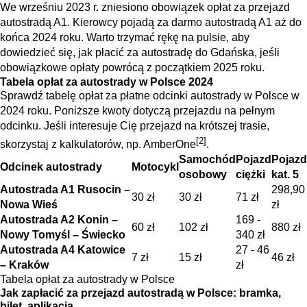
We wrześniu 2023 r. zniesiono obowiązek opłat za przejazd
autostradą A1. Kierowcy pojadą za darmo autostradą A1 aż do
końca 2024 roku. Warto trzymać rękę na pulsie, aby
dowiedzieć się, jak płacić za autostradę do Gdańska, jeśli
obowiązkowe opłaty powrócą z początkiem 2025 roku.
Tabela opłat za autostrady w Polsce 2024
Sprawdź tabelę opłat za płatne odcinki autostrady w Polsce w
2024 roku. Poniższe kwoty dotyczą przejazdu na pełnym
odcinku. Jeśli interesuje Cię przejazd na krótszej trasie,
[2]
skorzystaj z kalkulatorów, np. AmberOne
.
Samochód
Pojazd
Pojazd
Odcinek autostrady
Motocykl
osobowy
ciężki
kat. 5
Autostrada A1 Rusocin –
298,90
30 zł
30 zł
71 zł
Nowa Wieś
zł
Autostrada A2 Konin –
169 -
60 zł
102 zł
880 zł
Nowy Tomyśl – Świecko
340 zł
Autostrada A4 Katowice
27 - 46
7 zł
15 zł
46 zł
– Kraków
zł
Tabela opłat za autostrady w Polsce
Jak zapłacić za przejazd autostradą w Polsce: bramka,
bilet, aplikacja