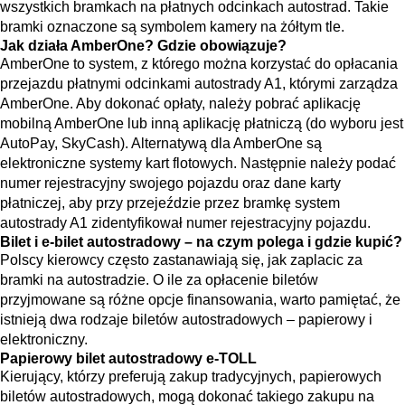
wszystkich bramkach na płatnych odcinkach autostrad. Takie
bramki oznaczone są symbolem kamery na żółtym tle.
Jak działa AmberOne? Gdzie obowiązuje?
AmberOne to system, z którego można korzystać do opłacania
przejazdu płatnymi odcinkami autostrady A1, którymi zarządza
AmberOne. Aby dokonać opłaty, należy pobrać aplikację
mobilną AmberOne lub inną aplikację płatniczą (do wyboru jest
AutoPay, SkyCash). Alternatywą dla AmberOne są
elektroniczne systemy kart flotowych. Następnie należy podać
numer rejestracyjny swojego pojazdu oraz dane karty
płatniczej, aby przy przejeździe przez bramkę system
autostrady A1 zidentyfikował numer rejestracyjny pojazdu.
Bilet i e-bilet autostradowy – na czym polega i gdzie kupić?
Polscy kierowcy często zastanawiają się, jak zaplacic za
bramki na autostradzie. O ile za opłacenie biletów
przyjmowane są różne opcje finansowania, warto pamiętać, że
istnieją dwa rodzaje biletów autostradowych – papierowy i
elektroniczny.
Papierowy bilet autostradowy e-TOLL
Kierujący, którzy preferują zakup tradycyjnych, papierowych
biletów autostradowych, mogą dokonać takiego zakupu na