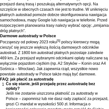
przejazd daną trasą i poszukują alternatywnych opcji. Na
szczęście w obecnych czasach nie jest to trudne. W uniknięciu
płatnych autostrad pomoże dobrze skonfigurowana nawigacja
samochodowa,
mapy Google
lub nawigacja w telefonie. Przed
rozpoczęciem planowania trasy należy wybrać opcję: „omijania
dróg płatnych”.
Darmowe autostrady w Polsce
[5]
Począwszy od połowy 2023 roku
polscy kierowcy mogą
cieszyć się jeszcze większą ilością darmowych odcinków
autostrad. Z 1800 km autostrad płatnych pozostaje zaledwie
469 km. Za przejazd wybranymi odcinkami opłaty naliczane są
wyłącznie pojazdom ciężkim (np. A2 Stryków – Konin oraz A4
Sośnica – Wrocław). Jak zapewnia rząd, wszystkie nowo
powstałe autostrady w Polsce także mają być darmowe.
FAQ: jak płacić za autostradę
Co się stanie, jeśli przejadę przez autostradę bez
opłaty?
Jeśli nie zostanie uiszczona płatność za autostrady w
Polsce – zapomnisz lub nie dasz rady zapłacić za przejazd,
grozi Ci mandat w wysokości 500 zł. Informacja o