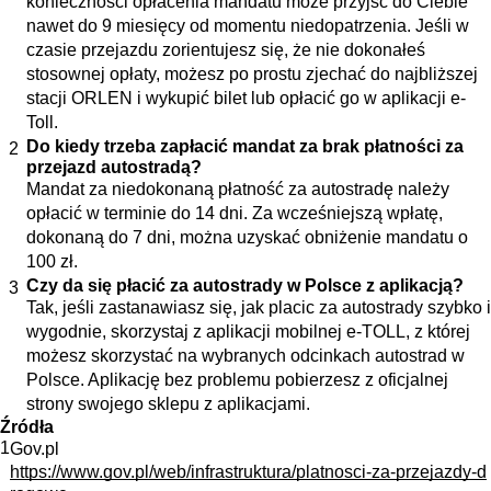
konieczności opłacenia mandatu może przyjść do Ciebie
nawet do 9 miesięcy od momentu niedopatrzenia. Jeśli w
czasie przejazdu zorientujesz się, że nie dokonałeś
stosownej opłaty, możesz po prostu zjechać do najbliższej
stacji ORLEN i wykupić bilet lub opłacić go w aplikacji e-
Toll.
Do kiedy trzeba zapłacić mandat za brak płatności za
przejazd autostradą?
Mandat za niedokonaną płatność za autostradę należy
opłacić w terminie do 14 dni. Za wcześniejszą wpłatę,
dokonaną do 7 dni, można uzyskać obniżenie mandatu o
100 zł.
Czy da się płacić za autostrady w Polsce z aplikacją?
Tak, jeśli zastanawiasz się, jak placic za autostrady szybko i
wygodnie, skorzystaj z aplikacji mobilnej e-TOLL, z której
możesz skorzystać na wybranych odcinkach autostrad w
Polsce. Aplikację bez problemu pobierzesz z oficjalnej
strony swojego sklepu z aplikacjami.
Źródła
1
Gov.pl
https://www.gov.pl/web/infrastruktura/platnosci-za-przejazdy-d