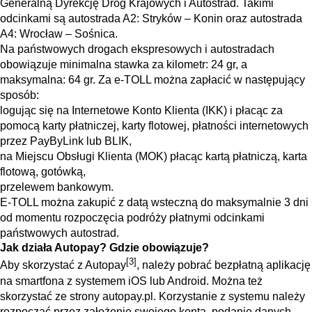
Generalną Dyrekcję Dróg Krajowych i Autostrad. Takimi
odcinkami są autostrada A2: Stryków – Konin oraz autostrada
A4: Wrocław – Sośnica.
Na państwowych drogach ekspresowych i autostradach
obowiązuje minimalna stawka za kilometr: 24 gr, a
maksymalna: 64 gr. Za e-TOLL można zapłacić w następujący
sposób:
logując się na Internetowe Konto Klienta (IKK) i płacąc za
pomocą karty płatniczej, karty flotowej, płatności internetowych
przez PayByLink lub BLIK,
na Miejscu Obsługi Klienta (MOK) płacąc kartą płatniczą, karta
flotową, gotówką,
przelewem bankowym.
E-TOLL można zakupić z datą wsteczną do maksymalnie 3 dni
od momentu rozpoczęcia podróży płatnymi odcinkami
państwowych autostrad.
Jak działa Autopay? Gdzie obowiązuje?
[3]
Aby skorzystać z Autopay
, należy pobrać bezpłatną aplikację
na smartfona z systemem iOS lub Android. Można też
skorzystać ze strony autopay.pl. Korzystanie z systemu należy
rozpocząć przez założenie swojego konta, podanie danych