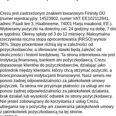
Crezu jest zastrzeżonym znakiem towarowym Fininity OÜ
(numer rejestracyjny: 14523902, numer VAT: EE102112841,
adres: Paadi tee 3, Haabneeme, 74001 Harju maakond, EE.).
Wybieramy pożyczki na dowolny cel. 24 godziny na dobę, 7 dni
w tygodniu. Okresy spłaty od 3 do 12 miesięcy. Maksymalna
rzeczywista roczna stopa oprocentowania (RRSO) wynosi
36%. Stopy procentowe różnią się w zależności od
pożyczkodawców, a oferowane stawki będą zależeć od
okoliczności i historii kredytowej. Ta strona internetowa nie jest
instytucją finansową, bankiem ani pożyczkodawcą. Crezu
dopasowuje klientów do pożyczkodawców, działając jako
pośrednik między klientami, którzy chcą otrzymać pożyczki, a
licencjonowanymi instytucjami finansowymi. Nasz serwis nie
ponosi żadnej odpowiedzialności za jakiekolwiek umowy
pożyczek. Ta strona nie przyjmuje płatności za usługi ani nie
ponosi żadnej odpowiedzialności za jakiekolwiek działania,
brak działań lub wysokość odsetek ze strony pożyczkodawcy.
Nie jesteś zobowiązany do korzystania z usług Crezu,
ubiegania się o pożyczkę ani zawierania jakiejkolwiek umowy
z jakimkolwiek pożyczkodawcą na tej stronie.