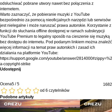
odsłuchiwać pobrane utwory nawet bez połączenia z
internetem.
Warto zaznaczyć, że pobieranie muzyki z YouTube
bezpośrednio za pomocą nieoficjalnych narzędzi lub serwisów
jest nielegalne i może naruszać prawa autorskie. Korzystanie z
funkcji do słuchania offline dostępnej w ramach subskrypcji
YouTube Premium to legalny sposób na cieszenie się muzyką
bez dostępu do internetu. Pod podanym linkiem można znaleźć
więcej informacji na temat praw autorskich i zasad ich
działania na platformie YouTube:
https://support.google.com/youtube/answer/2814000#zippy=%
a-copyright-strike
Udostępnij
Ocena
5 / 5
1682
od 6 czytelników
Podobne artykuły