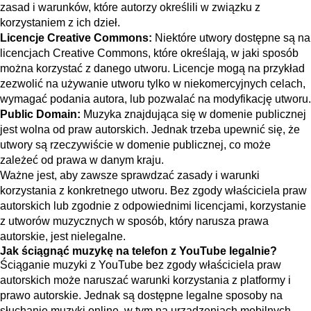
zasad i warunków, które autorzy określili w związku z
korzystaniem z ich dzieł.
Licencje Creative Commons:
Niektóre utwory dostępne są na
licencjach Creative Commons, które określają, w jaki sposób
można korzystać z danego utworu. Licencje mogą na przykład
zezwolić na używanie utworu tylko w niekomercyjnych celach,
wymagać podania autora, lub pozwalać na modyfikację utworu.
Public Domain:
Muzyka znajdująca się w domenie publicznej
jest wolna od praw autorskich. Jednak trzeba upewnić się, że
utwory są rzeczywiście w domenie publicznej, co może
zależeć od prawa w danym kraju.
Ważne jest, aby zawsze sprawdzać zasady i warunki
korzystania z konkretnego utworu. Bez zgody właściciela praw
autorskich lub zgodnie z odpowiednimi licencjami, korzystanie
z utworów muzycznych w sposób, który narusza prawa
autorskie, jest nielegalne.
Jak ściągnąć muzykę na telefon z YouTube legalnie?
Ściąganie muzyki z YouTube bez zgody właściciela praw
autorskich może naruszać warunki korzystania z platformy i
prawo autorskie. Jednak są dostępne legalne sposoby na
słuchanie muzyki online, w tym na urządzeniach mobilnych,