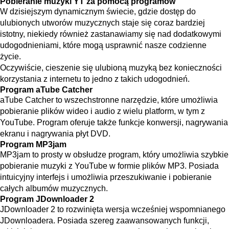
Pobieranie muzyki YT za pomocą programów
W dzisiejszym dynamicznym świecie, gdzie dostęp do
ulubionych utworów muzycznych staje się coraz bardziej
istotny, niekiedy również zastanawiamy się nad dodatkowymi
udogodnieniami, które mogą usprawnić nasze codzienne
życie.
Oczywiście, cieszenie się ulubioną muzyką bez konieczności
korzystania z internetu to jedno z takich udogodnień.
Program aTube Catcher
aTube Catcher to wszechstronne narzędzie, które umożliwia
pobieranie plików wideo i audio z wielu platform, w tym z
YouTube. Program oferuje także funkcje konwersji, nagrywania
ekranu i nagrywania płyt DVD.
Program MP3jam
MP3jam to prosty w obsłudze program, który umożliwia szybkie
pobieranie muzyki z YouTube w formie plików MP3. Posiada
intuicyjny interfejs i umożliwia przeszukiwanie i pobieranie
całych albumów muzycznych.
Program JDownloader 2
JDownloader 2 to rozwinięta wersja wcześniej wspomnianego
JDownloadera. Posiada szereg zaawansowanych funkcji,