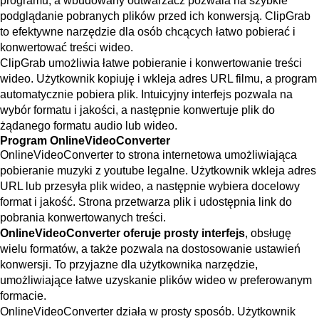
programu, a wbudowany odtwarzacz pozwala na szybkie
podglądanie pobranych plików przed ich konwersją. ClipGrab
to efektywne narzędzie dla osób chcących łatwo pobierać i
konwertować treści wideo.
ClipGrab umożliwia łatwe pobieranie i konwertowanie treści
wideo. Użytkownik kopiuję i wkleja adres URL filmu, a program
automatycznie pobiera plik. Intuicyjny interfejs pozwala na
wybór formatu i jakości, a następnie konwertuje plik do
żądanego formatu audio lub wideo.
Program OnlineVideoConverter
OnlineVideoConverter to strona internetowa umożliwiająca
pobieranie muzyki z youtube legalne. Użytkownik wkleja adres
URL lub przesyła plik wideo, a następnie wybiera docelowy
format i jakość. Strona przetwarza plik i udostępnia link do
pobrania konwertowanych treści.
OnlineVideoConverter oferuje prosty interfejs
, obsługę
wielu formatów, a także pozwala na dostosowanie ustawień
konwersji. To przyjazne dla użytkownika narzędzie,
umożliwiające łatwe uzyskanie plików wideo w preferowanym
formacie.
OnlineVideoConverter działa w prosty sposób. Użytkownik