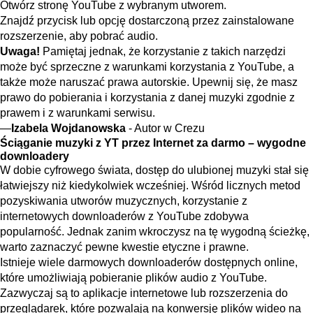
Otwórz stronę YouTube z wybranym utworem.
Znajdź przycisk lub opcję dostarczoną przez zainstalowane
rozszerzenie, aby pobrać audio.
Uwaga!
Pamiętaj jednak, że korzystanie z takich narzędzi
może być sprzeczne z warunkami korzystania z YouTube, a
także może naruszać prawa autorskie. Upewnij się, że masz
prawo do pobierania i korzystania z danej muzyki zgodnie z
prawem i z warunkami serwisu.
Izabela Wojdanowska
- Autor w Crezu
Ściąganie muzyki z YT przez Internet za darmo – wygodne
downloadery
W dobie cyfrowego świata, dostęp do ulubionej muzyki stał się
łatwiejszy niż kiedykolwiek wcześniej. Wśród licznych metod
pozyskiwania utworów muzycznych, korzystanie z
internetowych downloaderów z YouTube zdobywa
popularność. Jednak zanim wkroczysz na tę wygodną ścieżkę,
warto zaznaczyć pewne kwestie etyczne i prawne.
Istnieje wiele darmowych downloaderów dostępnych online,
które umożliwiają pobieranie plików audio z YouTube.
Zazwyczaj są to aplikacje internetowe lub rozszerzenia do
przeglądarek, które pozwalają na konwersję plików wideo na