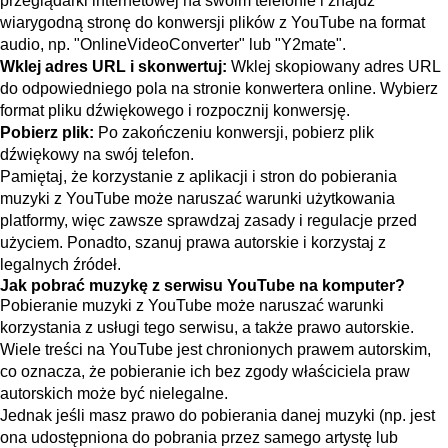
przeglądarki internetowej na swoim telefonie i znajdź
wiarygodną stronę do konwersji plików z YouTube na format
audio, np. "OnlineVideoConverter" lub "Y2mate".
Wklej adres URL i skonwertuj:
Wklej skopiowany adres URL
do odpowiedniego pola na stronie konwertera online. Wybierz
format pliku dźwiękowego i rozpocznij konwersję.
Pobierz plik:
Po zakończeniu konwersji, pobierz plik
dźwiękowy na swój telefon.
Pamiętaj, że korzystanie z aplikacji i stron do pobierania
muzyki z YouTube może naruszać warunki użytkowania
platformy, więc zawsze sprawdzaj zasady i regulacje przed
użyciem. Ponadto, szanuj prawa autorskie i korzystaj z
legalnych źródeł.
Jak pobrać muzykę z serwisu YouTube na komputer?
Pobieranie muzyki z YouTube może naruszać warunki
korzystania z usługi tego serwisu, a także prawo autorskie.
Wiele treści na YouTube jest chronionych prawem autorskim,
co oznacza, że pobieranie ich bez zgody właściciela praw
autorskich może być nielegalne.
Jednak jeśli masz prawo do pobierania danej muzyki (np. jest
ona udostępniona do pobrania przez samego artystę lub