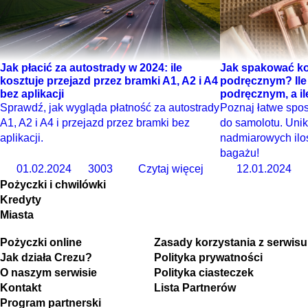
Jak płacić za autostrady w 2024: ile
Jak spakować k
kosztuje przejazd przez bramki A1, A2 i A4
podręcznym? Ile
bez aplikacji
podręcznym, a i
Sprawdź, jak wygląda płatność za autostrady
Poznaj łatwe spo
A1, A2 i A4 i przejazd przez bramki bez
do samolotu. Unik
aplikacji.
nadmiarowych ilo
bagażu!
01.02.2024
3003
Czytaj więcej
12.01.2024
Pożyczki i chwilówki
Kredyty
Miasta
Pożyczki online
Zasady korzystania z serwisu
Jak działa Crezu?
Polityka prywatności
O naszym serwisie
Polityka ciasteczek
Kontakt
Lista Partnerów
Program partnerski