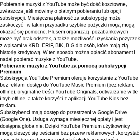
Pobieranie muzyki z YouTube może być dość kosztowne,
zwłaszcza jeśli mówimy o płatnym pobieraniu lub opcji
subskrypcji. Miesięczna płatność za subskrypcję może
zaskoczyć i w takim przypadku szybkie pożyczki mogą mogą
okazać się pomocne. Plusem organizacji pozabankowych
może być brak odsetek, a także możliwość uzyskania
pożyczek
z wpisami w KRD, ERIF, BIK, BIG
dla osób, które mają złą
historię kredytową. W ten sposób można opłacić abonament i
nadal pobierać muzykę z YouTube.
Pobieranie muzyki z YouTube za pomocą subskrypcji
Premium
Subskrypcja YouTube Premium oferuje korzystanie z YouTube
bez reklam, dostęp do YouTube Music Premium (bez reklam,
offline), oryginalne treści YouTube Originals, odtwarzanie w tle
i tryb offline, a także korzyści z aplikacji YouTube Kids bez
reklam.
Subskrybenci mają dostęp do przestrzeni w Google Drive
(Google One). Usługa wymaga miesięcznej opłaty i jest
dostępna globalnie. Dzięki YouTube Premium użytkownicy
mogą cieszyć się treściami bez przerw reklamowych, korzystać
z muzyki bez reklam oraz oglądać ekskluzywne treści i