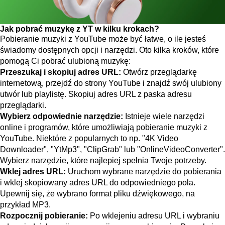
Jak pobrać muzykę z YT w kilku krokach?
Pobieranie muzyki z YouTube może być łatwe, o ile jesteś
świadomy dostępnych opcji i narzędzi. Oto kilka kroków, które
pomogą Ci pobrać ulubioną muzykę:
Przeszukaj i skopiuj adres URL:
Otwórz przeglądarkę
internetową, przejdź do strony YouTube i znajdź swój ulubiony
utwór lub playlistę. Skopiuj adres URL z paska adresu
przeglądarki.
Wybierz odpowiednie narzędzie:
Istnieje wiele narzędzi
online i programów, które umożliwiają pobieranie muzyki z
YouTube. Niektóre z popularnych to np. "4K Video
Downloader", "YtMp3", "ClipGrab" lub "OnlineVideoConverter".
Wybierz narzędzie, które najlepiej spełnia Twoje potrzeby.
Wklej adres URL:
Uruchom wybrane narzędzie do pobierania
i wklej skopiowany adres URL do odpowiedniego pola.
Upewnij się, że wybrano format pliku dźwiękowego, na
przykład MP3.
Rozpocznij pobieranie:
Po wklejeniu adresu URL i wybraniu