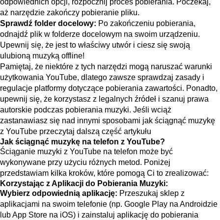
odpowiednich opcji, rozpocznij proces pobierania. Poczekaj,
aż narzędzie zakończy pobieranie pliku.
Sprawdź folder docelowy:
Po zakończeniu pobierania,
odnajdź plik w folderze docelowym na swoim urządzeniu.
Upewnij się, że jest to właściwy utwór i ciesz się swoją
ulubioną muzyką offline!
Pamiętaj, że niektóre z tych narzędzi mogą naruszać warunki
użytkowania YouTube, dlatego zawsze sprawdzaj zasady i
regulacje platformy dotyczące pobierania zawartości. Ponadto,
upewnij się, że korzystasz z legalnych źródeł i szanuj prawa
autorskie podczas pobierania muzyki. Jeśli wciąż
zastanawiasz się nad innymi sposobami jak ściągnąć muzykę
z YouTube przeczytaj dalszą część artykułu
Jak ściągnąć muzykę na telefon z YouTube?
Ściąganie muzyki z YouTube na telefon może być
wykonywane przy użyciu różnych metod. Poniżej
przedstawiam kilka kroków, które pomogą Ci to zrealizować:
Korzystając z Aplikacji do Pobierania Muzyki:
Wybierz odpowiednią aplikację:
Przeszukaj sklep z
aplikacjami na swoim telefonie (np. Google Play na Androidzie
lub App Store na iOS) i zainstaluj aplikację do pobierania