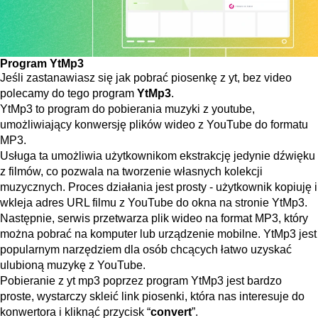
Program YtMp3
Jeśli zastanawiasz się jak pobrać piosenkę z yt, bez video
polecamy do tego program
YtMp3
.
YtMp3 to program do pobierania muzyki z youtube,
umożliwiający konwersję plików wideo z YouTube do formatu
MP3.
Usługa ta umożliwia użytkownikom ekstrakcję jedynie dźwięku
z filmów, co pozwala na tworzenie własnych kolekcji
muzycznych. Proces działania jest prosty - użytkownik kopiuję i
wkleja adres URL filmu z YouTube do okna na stronie YtMp3.
Następnie, serwis przetwarza plik wideo na format MP3, który
można pobrać na komputer lub urządzenie mobilne. YtMp3 jest
popularnym narzędziem dla osób chcących łatwo uzyskać
ulubioną muzykę z YouTube.
Pobieranie z yt mp3 poprzez program YtMp3 jest bardzo
proste, wystarczy skleić link piosenki, która nas interesuje do
konwertora i kliknąć przycisk “
convert
”.