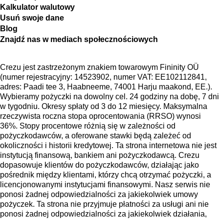
Kalkulator walutowy
Usuń swoje dane
Blog
Znajdź nas w mediach społecznościowych
Crezu jest zastrzeżonym znakiem towarowym Fininity OÜ
(numer rejestracyjny: 14523902, numer VAT: EE102112841,
adres: Paadi tee 3, Haabneeme, 74001 Harju maakond, EE.).
Wybieramy pożyczki na dowolny cel. 24 godziny na dobę, 7 dni
w tygodniu. Okresy spłaty od 3 do 12 miesięcy. Maksymalna
rzeczywista roczna stopa oprocentowania (RRSO) wynosi
36%. Stopy procentowe różnią się w zależności od
pożyczkodawców, a oferowane stawki będą zależeć od
okoliczności i historii kredytowej. Ta strona internetowa nie jest
instytucją finansową, bankiem ani pożyczkodawcą. Crezu
dopasowuje klientów do pożyczkodawców, działając jako
pośrednik między klientami, którzy chcą otrzymać pożyczki, a
licencjonowanymi instytucjami finansowymi. Nasz serwis nie
ponosi żadnej odpowiedzialności za jakiekolwiek umowy
pożyczek. Ta strona nie przyjmuje płatności za usługi ani nie
ponosi żadnej odpowiedzialności za jakiekolwiek działania,