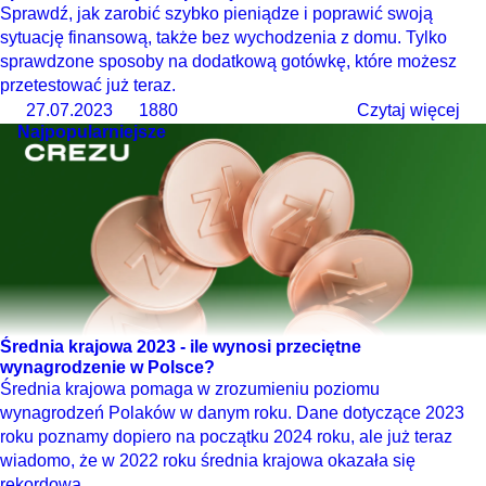
Sprawdź, jak zarobić szybko pieniądze i poprawić swoją
sytuację finansową, także bez wychodzenia z domu. Tylko
sprawdzone sposoby na dodatkową gotówkę, które możesz
przetestować już teraz.
27.07.2023
1880
Czytaj więcej
Najpopularniejsze
Średnia krajowa 2023 - ile wynosi przeciętne
wynagrodzenie w Polsce?
Średnia krajowa pomaga w zrozumieniu poziomu
wynagrodzeń Polaków w danym roku. Dane dotyczące 2023
roku poznamy dopiero na początku 2024 roku, ale już teraz
wiadomo, że w 2022 roku średnia krajowa okazała się
rekordowa.