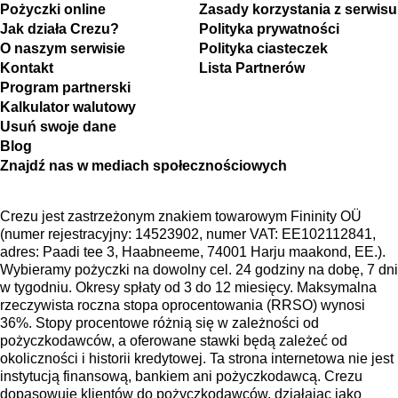
Pożyczki online
Zasady korzystania z serwisu
Jak działa Crezu?
Polityka prywatności
O naszym serwisie
Polityka ciasteczek
Kontakt
Lista Partnerów
Program partnerski
Kalkulator walutowy
Usuń swoje dane
Blog
Znajdź nas w mediach społecznościowych
Crezu jest zastrzeżonym znakiem towarowym Fininity OÜ
(numer rejestracyjny: 14523902, numer VAT: EE102112841,
adres: Paadi tee 3, Haabneeme, 74001 Harju maakond, EE.).
Wybieramy pożyczki na dowolny cel. 24 godziny na dobę, 7 dni
w tygodniu. Okresy spłaty od 3 do 12 miesięcy. Maksymalna
rzeczywista roczna stopa oprocentowania (RRSO) wynosi
36%. Stopy procentowe różnią się w zależności od
pożyczkodawców, a oferowane stawki będą zależeć od
okoliczności i historii kredytowej. Ta strona internetowa nie jest
instytucją finansową, bankiem ani pożyczkodawcą. Crezu
dopasowuje klientów do pożyczkodawców, działając jako