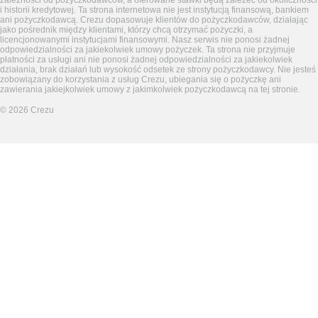
zależności od pożyczkodawców, a oferowane stawki będą zależeć od okoliczności
i historii kredytowej. Ta strona internetowa nie jest instytucją finansową, bankiem
ani pożyczkodawcą. Crezu dopasowuje klientów do pożyczkodawców, działając
jako pośrednik między klientami, którzy chcą otrzymać pożyczki, a
licencjonowanymi instytucjami finansowymi. Nasz serwis nie ponosi żadnej
odpowiedzialności za jakiekolwiek umowy pożyczek. Ta strona nie przyjmuje
płatności za usługi ani nie ponosi żadnej odpowiedzialności za jakiekolwiek
działania, brak działań lub wysokość odsetek ze strony pożyczkodawcy. Nie jesteś
zobowiązany do korzystania z usług Crezu, ubiegania się o pożyczkę ani
zawierania jakiejkolwiek umowy z jakimkolwiek pożyczkodawcą na tej stronie.
©
2026
Crezu