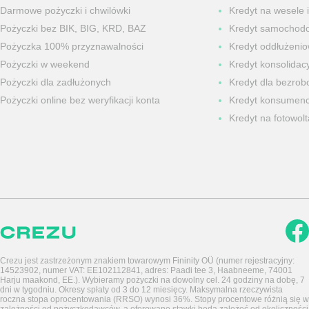
Darmowe pożyczki i chwilówki
Kredyt na wesele i
Pożyczki bez BIK, BIG, KRD, BAZ
Kredyt samochod
Pożyczka 100% przyznawalności
Kredyt oddłużeni
Pożyczki w weekend
Kredyt konsolidacy
Pożyczki dla zadłużonych
Kredyt dla bezrob
Pożyczki online bez weryfikacji konta
Kredyt konsumenc
Kredyt na fotowolt
Crezu jest zastrzeżonym znakiem towarowym Fininity OÜ (numer rejestracyjny:
14523902, numer VAT: EE102112841, adres: Paadi tee 3, Haabneeme, 74001
Harju maakond, EE.). Wybieramy pożyczki na dowolny cel. 24 godziny na dobę, 7
dni w tygodniu. Okresy spłaty od 3 do 12 miesięcy. Maksymalna rzeczywista
roczna stopa oprocentowania (RRSO) wynosi 36%. Stopy procentowe różnią się w