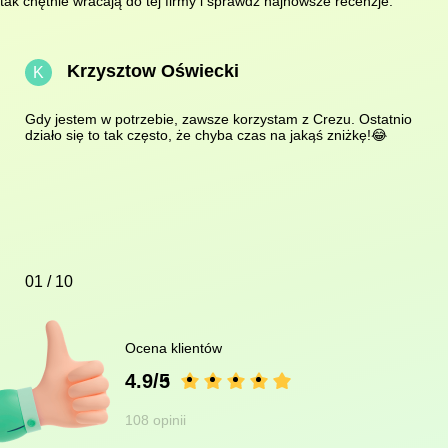
tak chętnie wracają do tej firmy i sprawdź najnowsze recenzje.
Krzysztow Oświecki
K
Gdy jestem w potrzebie, zawsze korzystam z Crezu. Ostatnio
działo się to tak często, że chyba czas na jakąś zniżkę!😂
01 / 10
Ocena klientów
4.9/5
108 opinii