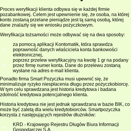
Proces weryfikacji klienta odbywa się w każdej firmie
pozabankowej. Celem jest upewnienie się, że osoba, na której
konto zostaną przelane pieniądze jest tą samą osobą, której
dane znalazły się we wniosku pożyczkowym.
Weryfikacja tożsamości może odbywać się na dwa sposoby:
za pomocą aplikacji Kontomatik, która sprawdza
poprawność danych właściciela konta bankowości
elektronicznej,
poprzez przelew weryfikacyjny na kwotę 1 gr na podany
przez firmę numer konta. Dane do przelewu zostaną
wysłane na adres e-mail klienta.
Ponadto firma Smart Pozyczka musi upewnić się, że
minimalizuje ryzyko niespłacenia długu przez pożyczkobiorcę.
W tym celu sprawdzana jest historia kredytowa i badana
zdolność kredytowa potencjalnego klienta.
Historia kredytowa nie jest jednak sprawdzana w bazie BIK, co
może być zaletą dla wielu kredytobiorców. Smartpozyczka
korzysta z następujących rejestrów dłużników:
KRD - Krajowego Rejestru Długów Biura Informacji
Gospodarczej S.A