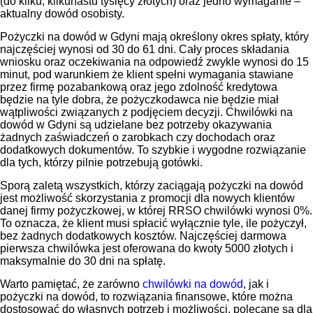
(do kilku, kilkunastu tysięcy złotych) oraz jedno wymaganie –
aktualny dowód osobisty.
Pożyczki na dowód w Gdyni mają określony okres spłaty, który
najczęściej wynosi od 30 do 61 dni. Cały proces składania
wniosku oraz oczekiwania na odpowiedź zwykle wynosi do 15
minut, pod warunkiem że klient spełni wymagania stawiane
przez firmę pozabankową oraz jego zdolność kredytowa
będzie na tyle dobra, że pożyczkodawca nie będzie miał
wątpliwości związanych z podjęciem decyzji. Chwilówki na
dowód w Gdyni są udzielane bez potrzeby okazywania
żadnych zaświadczeń o zarobkach czy dochodach oraz
dodatkowych dokumentów. To szybkie i wygodne rozwiązanie
dla tych, którzy pilnie potrzebują gotówki.
Sporą zaletą wszystkich, którzy zaciągają pożyczki na dowód
jest możliwość skorzystania z promocji dla nowych klientów
danej firmy pożyczkowej, w której RRSO chwilówki wynosi 0%.
To oznacza, że klient musi spłacić wyłącznie tyle, ile pożyczył,
bez żadnych dodatkowych kosztów. Najczęściej darmowa
pierwsza chwilówka jest oferowana do kwoty 5000 złotych i
maksymalnie do 30 dni na spłatę.
Warto pamiętać, że zarówno
chwilówki na dowód
, jak i
pożyczki na dowód, to rozwiązania finansowe, które można
dostosować do własnych potrzeb i możliwości, polecane są dla