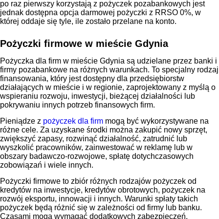
po raz pierwszy korzystają z pożyczek pozabankowych jest
jednak dostępna opcja darmowej pożyczki z RRSO 0%, w
której oddaje się tyle, ile zostało przelane na konto.
Pożyczki firmowe w mieście Gdynia
Pożyczka dla firm w mieście Gdynia są udzielane przez banki i
firmy pozabankowe na różnych warunkach. To specjalny rodzaj
finansowania, który jest dostępny dla przedsiębiorstw
działających w mieście i w regionie, zaprojektowany z myślą o
wspieraniu rozwoju, inwestycji, bieżącej działalności lub
pokrywaniu innych potrzeb finansowych firm.
Pieniądze z
pożyczek dla firm
mogą być wykorzystywane na
różne cele. Za uzyskane środki można zakupić nowy sprzęt,
zwiększyć zapasy, rozwinąć działalność, zatrudnić lub
wyszkolić pracowników, zainwestować w reklamę lub w
obszary badawczo-rozwojowe, spłatę dotychczasowych
zobowiązań i wiele innych.
Pożyczki firmowe to zbiór różnych rodzajów pożyczek od
kredytów na inwestycje, kredytów obrotowych, pożyczek na
rozwój eksportu, innowacji i innych. Warunki spłaty takich
pożyczek będą różnić się w zależności od firmy lub banku.
Czasami mogą wymagać dodatkowych zabezpieczeń.