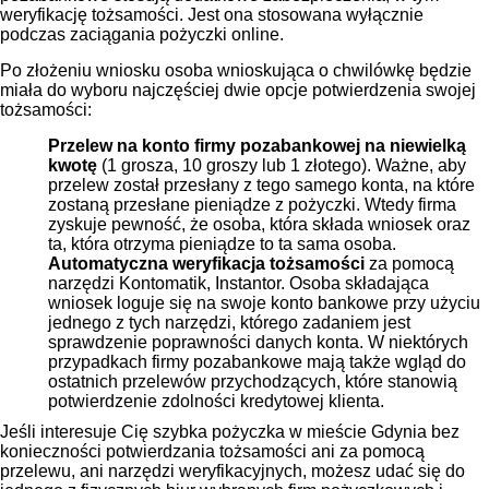
weryfikację tożsamości. Jest ona stosowana wyłącznie
podczas zaciągania pożyczki online.
Po złożeniu wniosku osoba wnioskująca o chwilówkę będzie
miała do wyboru najczęściej dwie opcje potwierdzenia swojej
tożsamości:
Przelew na konto firmy pozabankowej na niewielką
kwotę
(1 grosza, 10 groszy lub 1 złotego). Ważne, aby
przelew został przesłany z tego samego konta, na które
zostaną przesłane pieniądze z pożyczki. Wtedy firma
zyskuje pewność, że osoba, która składa wniosek oraz
ta, która otrzyma pieniądze to ta sama osoba.
Automatyczna weryfikacja tożsamości
za pomocą
narzędzi Kontomatik, Instantor. Osoba składająca
wniosek loguje się na swoje konto bankowe przy użyciu
jednego z tych narzędzi, którego zadaniem jest
sprawdzenie poprawności danych konta. W niektórych
przypadkach firmy pozabankowe mają także wgląd do
ostatnich przelewów przychodzących, które stanowią
potwierdzenie zdolności kredytowej klienta.
Jeśli interesuje Cię szybka pożyczka w mieście Gdynia bez
konieczności potwierdzania tożsamości ani za pomocą
przelewu, ani narzędzi weryfikacyjnych, możesz udać się do