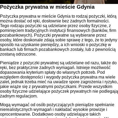
Pożyczka prywatna w mieście Gdynia
Pożyczka prywatna w mieście Gdynia to rodzaj pożyczki, którą
można dostać od ręki, dosłownie bez żadnych formalności.
Tego rodzaju pożyczki są udzielane przez osoby fizyczne, z
pominięciem tradycyjnych instytucji finansowych (banków, firm
pozabankowych). Pożyczki prywatne są wybierane przez
osoby, które doskonale zdają sobie sprawę z tego, że to jedyny
sposób na uzyskanie pieniędzy, a ich wnioski o pożyczkę w
bankach lub firmach pozabankowych zostały, lub z pewnością
zostaną odrzucone.
Pieniądze z pożyczki prywatnej są udzielane od razu, także do
ręki, bez praktycznie żadnych wymagań. Istnieje możliwość
dopasowania kryterium spłaty do własnych potrzeb. Pod
względem dostępności i wygody pożyczka prywatna ma wiele
zalet, jednak trzeba mieć na uwadze spore zagrożenia i ryzyko,
jakie wiąże się z prywatnymi pożyczkami. Przede wszystkim
osoby fizyczne udzielające pożyczek prywatnych nie podlegają
żadnym regulacjom.
Mogą wymagać od osób pożyczających pieniądze spełnianie
nierealistycznych wymagań i nakładać wysokie prowizje i
oprocentowanie. Dodatkowo osoby udzielające takich