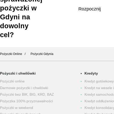
pożyczki w
Rozpocznij
Gdyni na
dowolny
cel?
Pożyczki Online
Pożyczki Gdynia
Pożyczki i chwilówki
Kredyty
Pozyczki online
Kredyt gotówkowy
Darmowe pożyczki i chwilówki
Kredyt na wesele i
Pożyczki bez BIK, BIG, KRD, BAZ
Kredyt samochod
Pożyczka 100% przyznawalności
Kredyt oddłużeni
Pożyczki w weekend
Kredyt konsolidacy