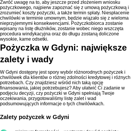
Zwróć uwagę na to, aby jeszcze przed złożeniem wniosku
pożyczkowego, najpierw zapoznać się z umową pożyczkową i
zrozumieć koszty pożyczki, a także termin spłaty. Niespłacenie
chwilówki w terminie umownym, będzie wiązało się z wieloma
nieprzyjemnymi konsekwencjami. Pożyczkobiorca zostanie
wpisany na listę dłużników, zostanie wobec niego wszczęta
procedura windykacyjna oraz do długu zostaną doliczone
wysokie, karne odsetki.
Pożyczka w Gdyni: największe
zalety i wady
W Gdyni dostępny jest spory wybór różnorodnych pożyczek i
chwilówek dla klientów o różnej zdolności kredytowej i różnych
potrzebach. Czy znajdziesz wśród nich taką opcję
finansowania, jakiej potrzebujesz? Aby ułatwić Ci zadanie w
podjęciu decyzji, czy pożyczki w Gdyni spełniają Twoje
oczekiwania, przygotowaliśmy listę zalet i wad
podsumowujących informacje o tych chwilówkach.
Zalety pożyczek w Gdyni