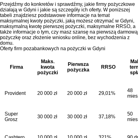
Przejdźmy do konkretów i sprawdźmy, jakie firmy pożyczkowe
działają w Gdyni i jakie są szczegóły ich oferty. W poniższej
tabeli znajdziesz podstawowe informacje na temat
maksymalnej kwoty pożyczki, jaką możesz otrzymać w Gdyni,
maksymalną kwotę pierwszej pożyczki, maksymalne RRSO, a
także informacje o tym, czy masz szansę na pierwszą darmową
pożyczkę oraz złożenie wniosku online, bez wychodzenia z
domu.
Oferty firm pozabankowych na pożyczki w Gdyni
Maks.
Ma
Pierwsza
Firma
kwota
RRSO
ter
pożyczka
pożyczki
spł
48
Provident
20 000 zł
20 000 zł
29,01%
mies
Super
50
30 000 zł
30 000 zł
37,18%
Grosz
mies
Cashtero
10 000 zł
10 000 zł
321%
90 d