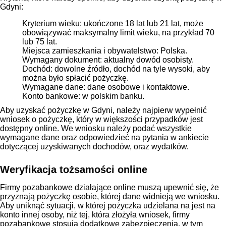
Gdyni:
Kryterium wieku: ukończone 18 lat lub 21 lat, może
obowiązywać maksymalny limit wieku, na przykład 70
lub 75 lat.
Miejsca zamieszkania i obywatelstwo: Polska.
Wymagany dokument: aktualny dowód osobisty.
Dochód: dowolne źródło, dochód na tyle wysoki, aby
można było spłacić pożyczkę.
Wymagane dane: dane osobowe i kontaktowe.
Konto bankowe: w polskim banku.
Aby uzyskać pożyczkę w Gdyni, należy najpierw wypełnić
wniosek o pożyczkę, który w większości przypadków jest
dostępny online. We wniosku należy podać wszystkie
wymagane dane oraz odpowiedzieć na pytania w ankiecie
dotyczącej uzyskiwanych dochodów, oraz wydatków.
Weryfikacja tożsamości online
Firmy pozabankowe działające online muszą upewnić się, że
przyznają pożyczkę osobie, której dane widnieją we wniosku.
Aby uniknąć sytuacji, w której pożyczka udzielana na jest na
konto innej osoby, niż tej, która złożyła wniosek, firmy
pozabankowe stosują dodatkowe zabezpieczenia, w tym