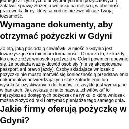
jednego z fizycznych biur wybranych firm pożyczkowych i
załatwić sprawę złożenia wniosku na miejscu, w obecności
pracownika firmy, który samodzielnie zweryfikuje Twoją
tożsamość.
Wymagane dokumenty, aby
otrzymać pożyczki w Gdyni
Zaletą, jaką posiadają chwilówki w mieście Gdynia jest
towarzyszące im minimum formalności. Oznacza to, że każdy,
kto chce złożyć wniosek o pożyczki w Gdyni powinien upewnić
się, że posiada ważny dowód osobisty (nie są akceptowane
paszport, ani prawo jazdy). Osoby składające wniosek o
pożyczkę nie muszą martwić się koniecznością przedstawienia
dokumentów potwierdzających stałe zatrudnienie lub
wysokość uzyskiwanych dochodów, co zwykle jest wymagane
w bankach. Jak wskazuje na to nazwa, „chwilówka” to
najszybsza z dostępnych pożyczek na rynku, o którą wniosek
można złożyć od ręki i otrzymać pieniądze tego samego dnia.
Jakie firmy oferują pożyczkę w
Gdyni?