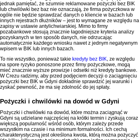
jednak pamiętać, że szumnie reklamowane pożyczki bez BIK
lub chwilówki bez baz nie oznaczają, że firma pożyczkowa w
ogóle nie będzie sprawdzać danych o kliencie w bazach lub
innych rejestrach dłużników – jest to wymagane ze względu na
zapisy w ustawie antylichwiarskiej. Mimo to firmy
pozabankowe stosują znacznie łagodniejsze kryteria analizy
pozyskanych w ten sposób danych, nie odrzucając
automatycznie każdego wniosku nawet z jednym negatywnym
wpisem w BIK lub innych bazach.
To nie wszystko, ponieważ takie
kredyty bez BIK
, ze względu
na spore ryzyko ponoszone przez firmy pożyczkowe, mogą
mieć znacznie wyższe prowizje i odsetki niż kredyty bankowe.
W Crezu radzimy, aby przed podjęciem decyzji o zaciągnięciu
pożyczki bez BIK w Gdyni dokładnie sprawdzić jej warunki i
zyskać pewność, że ma się zdolność do jej spłaty.
Pożyczki i chwilówki na dowód w Gdyni
Pożyczki i chwilówki na dowód, które można zaciągnąć w
Gdyni są udzielane najczęściej na krótki termin i zyskują coraz
większą popularność wśród osób, którym zależy przede
wszystkim na czasie i na minimum formalności. Ich cechą
charakterystyczną jest określona kwota, którą można pożyczyć