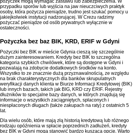
pożyczek mogą wymagać zastawu lub zabezpieczenia. W
przypadku sporów lub wyjścia na jaw nieuczciwych praktyk
osoby, która pożycza pieniądze, trudno jest szukać pomocy u
jakiejkolwiek instytucji nadzorującej. W Crezu radzimy
pożyczać pieniądze od osób prywatnych wyłącznie w
ostateczności.
Pożyczka bez baz BIK, KRD, ERIF w Gdyni
Pożyczki bez BIK w mieście Gdynia cieszą się szczególnie
dużym zainteresowaniem. Kredyty bez BIK to szczególna
kategoria szybkich chwilówek, które są dostępne w Gdyni i
pozwalają na zdobycie dodatkowych środków na konto.
Wszystko to ze znacznie dużą przyznawalnością, ze względu
na brak charakterystycznych dla banków skrupulatnych
weryfikacji danych klienta w Biurze Informacji Kredytowej (BIK)
lub innych bazach, takich jak BIG, KRD czy ERIF. Rejestry
dłużników to specjalne bazy danych, w których znajdują się
informacje o wszystkich zaciągniętych, spłaconych i
niespłaconych długach (także zakupach na raty) z ostatnich 5
lat.
Dla wielu osób, które mają złą historią kredytową lub różnego
rodzaju opóźnienia w spłacie poprzednich zadłużeń, kredyty
bez BIK w Gdyni mogą stanowić bardzo kuszącą opcję. Warto