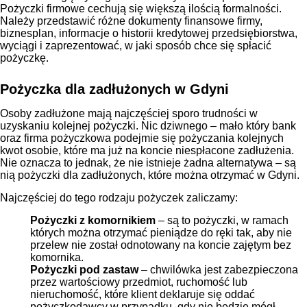
Pożyczki firmowe cechują się większą ilością formalności.
Należy przedstawić różne dokumenty finansowe firmy,
biznesplan, informacje o historii kredytowej przedsiębiorstwa,
wyciągi i zaprezentować, w jaki sposób chce się spłacić
pożyczkę.
Pożyczka dla zadłużonych w Gdyni
Osoby zadłużone mają najczęściej sporo trudności w
uzyskaniu kolejnej pożyczki. Nic dziwnego – mało który bank
oraz firma pożyczkowa podejmie się pożyczania kolejnych
kwot osobie, które ma już na koncie niespłacone zadłużenia.
Nie oznacza to jednak, że nie istnieje żadna alternatywa – są
nią pożyczki dla zadłużonych, które można otrzymać w Gdyni.
Najczęściej do tego rodzaju pożyczek zaliczamy:
Pożyczki z komornikiem
– są to pożyczki, w ramach
których można otrzymać pieniądze do ręki tak, aby nie
przelew nie został odnotowany na koncie zajętym bez
komornika.
Pożyczki pod zastaw
– chwilówka jest zabezpieczona
przez wartościowy przedmiot, ruchomość lub
nieruchomość, które klient deklaruje się oddać
pożyczkodawcy w przypadku, gdy nie będzie mógł