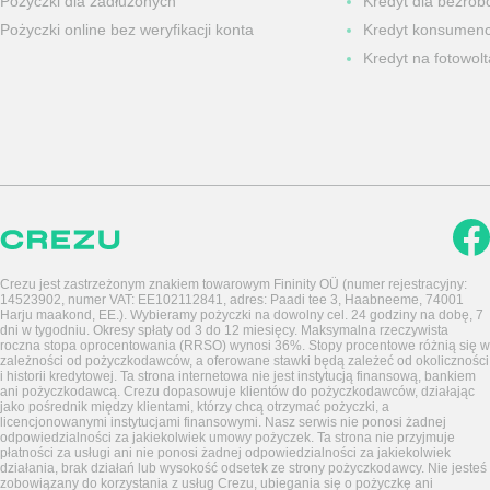
Pożyczki dla zadłużonych
Kredyt dla bezrob
Pożyczki online bez weryfikacji konta
Kredyt konsumenc
Kredyt na fotowolt
Crezu jest zastrzeżonym znakiem towarowym Fininity OÜ (numer rejestracyjny:
14523902, numer VAT: EE102112841, adres: Paadi tee 3, Haabneeme, 74001
Harju maakond, EE.). Wybieramy pożyczki na dowolny cel. 24 godziny na dobę, 7
dni w tygodniu. Okresy spłaty od 3 do 12 miesięcy. Maksymalna rzeczywista
roczna stopa oprocentowania (RRSO) wynosi 36%. Stopy procentowe różnią się w
zależności od pożyczkodawców, a oferowane stawki będą zależeć od okoliczności
i historii kredytowej. Ta strona internetowa nie jest instytucją finansową, bankiem
ani pożyczkodawcą. Crezu dopasowuje klientów do pożyczkodawców, działając
jako pośrednik między klientami, którzy chcą otrzymać pożyczki, a
licencjonowanymi instytucjami finansowymi. Nasz serwis nie ponosi żadnej
odpowiedzialności za jakiekolwiek umowy pożyczek. Ta strona nie przyjmuje
płatności za usługi ani nie ponosi żadnej odpowiedzialności za jakiekolwiek
działania, brak działań lub wysokość odsetek ze strony pożyczkodawcy. Nie jesteś
zobowiązany do korzystania z usług Crezu, ubiegania się o pożyczkę ani