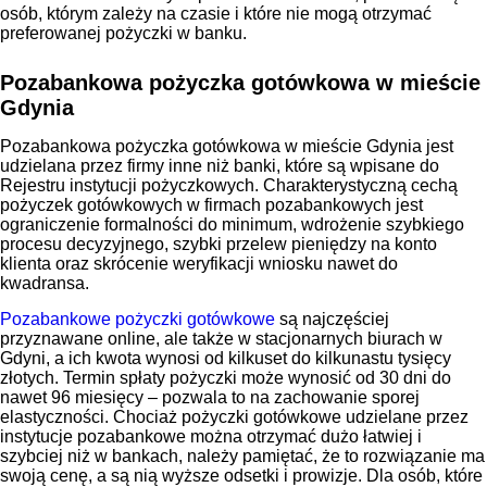
osób, którym zależy na czasie i które nie mogą otrzymać
preferowanej pożyczki w banku.
Pozabankowa pożyczka gotówkowa w mieście
Gdynia
Pozabankowa pożyczka gotówkowa w mieście Gdynia jest
udzielana przez firmy inne niż banki, które są wpisane do
Rejestru instytucji pożyczkowych. Charakterystyczną cechą
pożyczek gotówkowych w firmach pozabankowych jest
ograniczenie formalności do minimum, wdrożenie szybkiego
procesu decyzyjnego, szybki przelew pieniędzy na konto
klienta oraz skrócenie weryfikacji wniosku nawet do
kwadransa.
Pozabankowe pożyczki gotówkowe
są najczęściej
przyznawane online, ale także w stacjonarnych biurach w
Gdyni, a ich kwota wynosi od kilkuset do kilkunastu tysięcy
złotych. Termin spłaty pożyczki może wynosić od 30 dni do
nawet 96 miesięcy – pozwala to na zachowanie sporej
elastyczności. Chociaż pożyczki gotówkowe udzielane przez
instytucje pozabankowe można otrzymać dużo łatwiej i
szybciej niż w bankach, należy pamiętać, że to rozwiązanie ma
swoją cenę, a są nią wyższe odsetki i prowizje. Dla osób, które