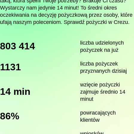
taką, która spełni Twoje potrzeby? Brakuje Ci czasu?
Wystarczy nam jedynie 14 minut! To średni okres
oczekiwania na decyzję pożyczkową przez osoby, które
ufają naszym poleceniom. Sprawdź pożyczki w Crezu.
liczba udzielonych
803 414
pożyczek na już
liczba pożyczek
1131
przyznanych dzisiaj
wzięcie pożyczki
14 min
zajmuje średnio 14
minut
powracających
86%
klientów
wniosków