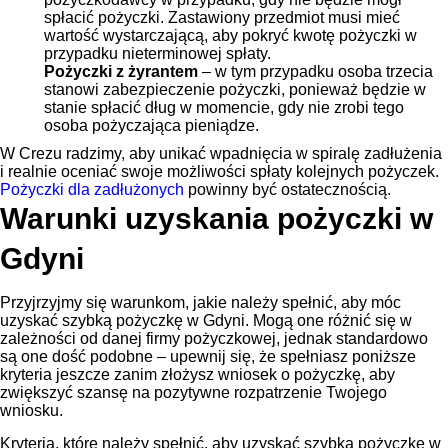
spłacić pożyczki. Zastawiony przedmiot musi mieć
wartość wystarczającą, aby pokryć kwotę pożyczki w
przypadku nieterminowej spłaty.
Pożyczki z żyrantem
– w tym przypadku osoba trzecia
stanowi zabezpieczenie pożyczki, ponieważ będzie w
stanie spłacić dług w momencie, gdy nie zrobi tego
osoba pożyczająca pieniądze.
W Crezu radzimy, aby unikać wpadnięcia w spiralę zadłużenia
i realnie oceniać swoje możliwości spłaty kolejnych pożyczek.
Pożyczki dla zadłużonych
powinny być ostatecznością.
Warunki uzyskania pożyczki w
Gdyni
Przyjrzyjmy się warunkom, jakie należy spełnić, aby móc
uzyskać szybką pożyczkę w Gdyni. Mogą one różnić się w
zależności od danej firmy pożyczkowej, jednak standardowo
są one dość podobne – upewnij się, że spełniasz poniższe
kryteria jeszcze zanim złożysz wniosek o pożyczkę, aby
zwiększyć szansę na pozytywne rozpatrzenie Twojego
wniosku.
Kryteria, które należy spełnić, aby uzyskać szybką pożyczkę w